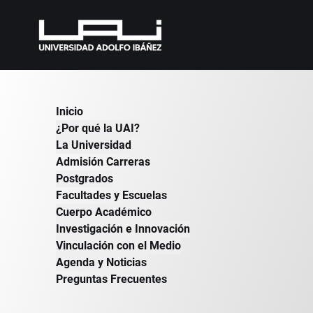
CRECER
+
Inicio
¿Por qué la UAI?
La Universidad
Admisión Carreras
Postgrados
Facultades y Escuelas
Cuerpo Académico
Investigación e Innovación
Vinculación con el Medio
Agenda y Noticias
Preguntas Frecuentes