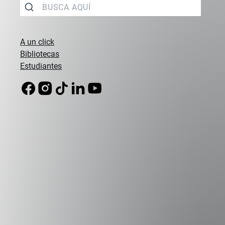
Escuelas
A un click
Bibliotecas
Estudiantes
Campus Peñalolén
Diagonal Las Torres 2640, Peñalolén
(56 2) 2331 1000
Campus Viña del Mar
Padre Hurtado 750, Viña del Mar