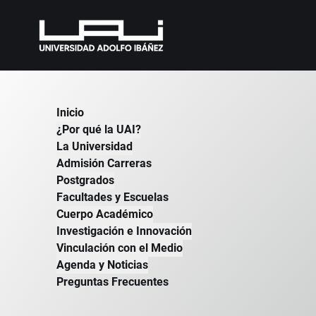
Encuentra el
Magíster de Con
Inicio
¿Por qué la UAI?
La Universidad
Admisión Carreras
Postgrados
Facultades y Escuelas
Cuerpo Académico
Investigación e Innovación
EN CURSO
Vinculación con el Medio
Agenda y Noticias
Master in International
Magíster 
Management CEMS 2026
Preguntas Frecuentes
AGOSTO 2026
SEPTIEMBRE 2026 |
PRESENCIAL