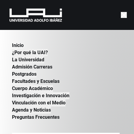
Inicio
¿Por qué la UAI?
La Universidad
Admisión Carreras
Postgrados
Facultades y Escuelas
Cuerpo Académico
Investigación e Innovación
Vinculación con el Medio
Agenda y Noticias
Preguntas Frecuentes
Magíster en
Ciencias de la
Ingeniería