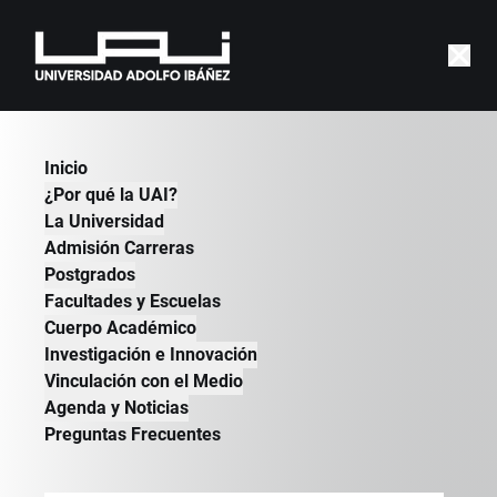
Inicio
¿Por qué la UAI?
La Universidad
Admisión Carreras
Postgrados
Facultades y Escuelas
Cuerpo Académico
Investigación e Innovación
Vinculación con el Medio
Agenda y Noticias
Preguntas Frecuentes
Magíster en
Neurociencias
Social y Cognitiva