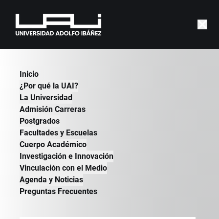
Inicio
¿Por qué la UAI?
La Universidad
Admisión Carreras
Postgrados
Facultades y Escuelas
Cuerpo Académico
Investigación e Innovación
Vinculación con el Medio
Agenda y Noticias
Preguntas Frecuentes
Diplomado en
Dirección
Financiera