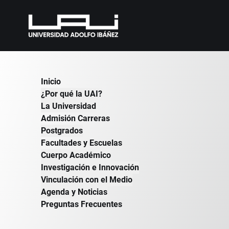
Inicio
¿Por qué la UAI?
La Universidad
Admisión Carreras
Postgrados
Facultades y Escuelas
Cuerpo Académico
Investigación e Innovación
Vinculación con el Medio
Agenda y Noticias
Preguntas Frecuentes