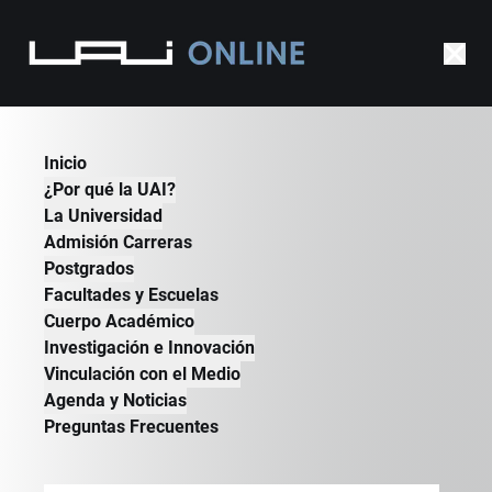
Inicio
¿Por qué la UAI?
La Universidad
Admisión Carreras
Postgrados
Facultades y Escuelas
Cuerpo Académico
Investigación e Innovación
Vinculación con el Medio
Agenda y Noticias
Preguntas Frecuentes
Curso
Educación para la
Ciudadanía