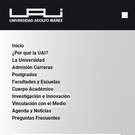
Inicio
¿Por qué la UAI?
La Universidad
Admisión Carreras
Postgrados
Facultades y Escuelas
Cuerpo Académico
Investigación e Innovación
Vinculación con el Medio
Agenda y Noticias
Preguntas Frecuentes
Magíster en
Ciberseguridad
8° Versión