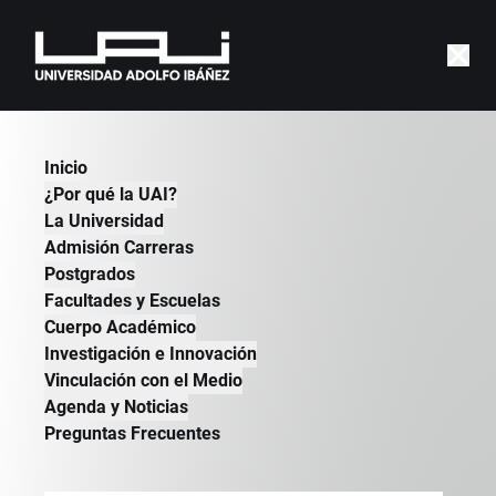
Inicio
¿Por qué la UAI?
La Universidad
Admisión Carreras
Postgrados
Facultades y Escuelas
Cuerpo Académico
Investigación e Innovación
Vinculación con el Medio
Agenda y Noticias
Preguntas Frecuentes
Magíster en
Gestión y
Emprendimiento Tecnológico