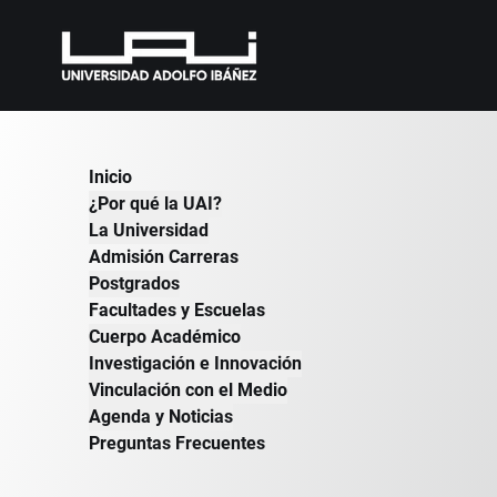
Inicio
¿Por qué la UAI?
La Universidad
Admisión Carreras
Postgrados
Facultades y Escuelas
Cuerpo Académico
Investigación e Innovación
Vinculación con el Medio
Agenda y Noticias
Preguntas Frecuentes