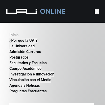
Inicio
¿Por qué la UAI?
La Universidad
Admisión Carreras
Postgrados
Facultades y Escuelas
Cuerpo Académico
Investigación e Innovación
Vinculación con el Medio
Agenda y Noticias
Preguntas Frecuentes
Curso
Neurociencia y
Cognición: Entender la mente