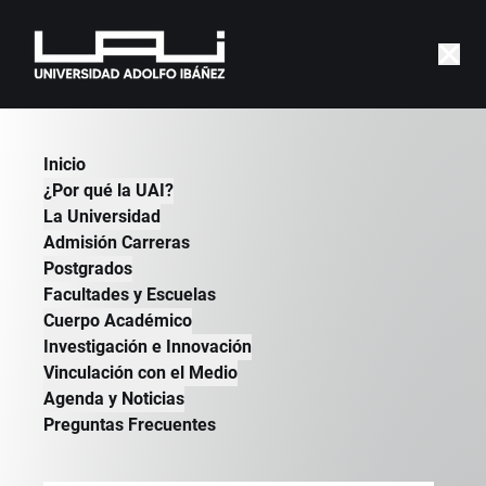
Inicio
¿Por qué la UAI?
La Universidad
Admisión Carreras
Postgrados
Facultades y Escuelas
Cuerpo Académico
Investigación e Innovación
Vinculación con el Medio
Agenda y Noticias
Preguntas Frecuentes
Doctorado en
Ingeniería
Industrial e Investigación de