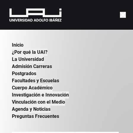
Inicio
¿Por qué la UAI?
La Universidad
Admisión Carreras
Postgrados
Facultades y Escuelas
Cuerpo Académico
Investigación e Innovación
Vinculación con el Medio
Agenda y Noticias
Preguntas Frecuentes
Professional
Certificate in
Prompt Engineering for