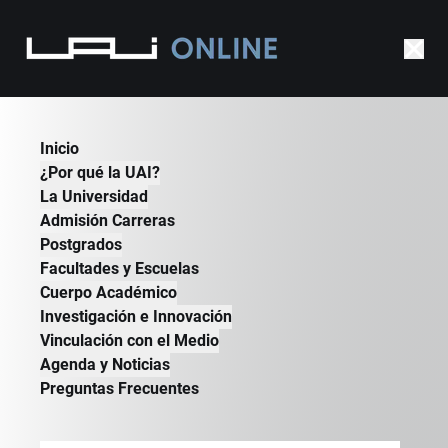
Inicio
¿Por qué la UAI?
La Universidad
Admisión Carreras
Postgrados
Facultades y Escuelas
Cuerpo Académico
Investigación e Innovación
Vinculación con el Medio
Agenda y Noticias
Preguntas Frecuentes
Diplomado en
Gestión de la
Calidad en Salud