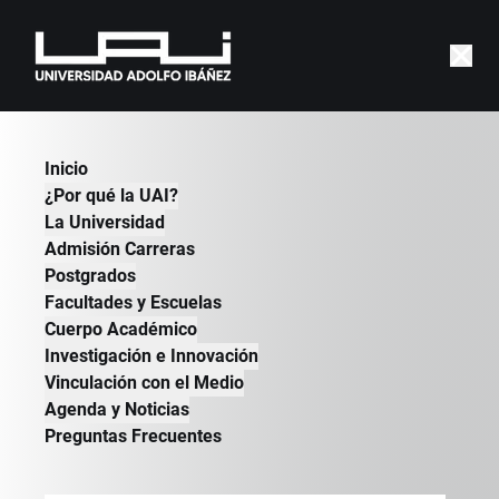
Inicio
¿Por qué la UAI?
La Universidad
Admisión Carreras
Postgrados
Facultades y Escuelas
Cuerpo Académico
Investigación e Innovación
Vinculación con el Medio
Agenda y Noticias
Preguntas Frecuentes
Magíster en
Filosofía,
Economía y Política