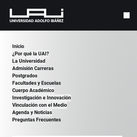
Inicio
¿Por qué la UAI?
La Universidad
Admisión Carreras
Postgrados
Facultades y Escuelas
Cuerpo Académico
Investigación e Innovación
Vinculación con el Medio
Agenda y Noticias
Preguntas Frecuentes
Diplomado en
Legal Analytics
Integra estadística, análisis de textos y visualización