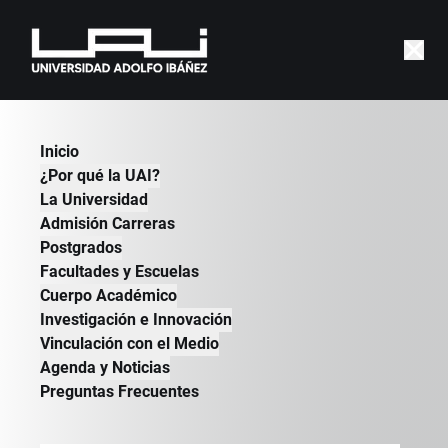
Inicio
¿Por qué la UAI?
La Universidad
Admisión Carreras
Postgrados
Facultades y Escuelas
Cuerpo Académico
Investigación e Innovación
Vinculación con el Medio
Agenda y Noticias
Preguntas Frecuentes
Diplomado en
Especialización
Avanzada en Tributación