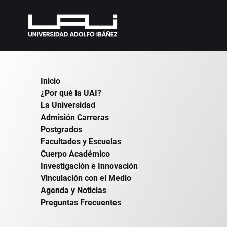
Inicio
¿Por qué la UAI?
La Universidad
Admisión Carreras
Postgrados
Facultades y Escuelas
Cuerpo Académico
Investigación e Innovación
Vinculación con el Medio
Agenda y Noticias
Preguntas Frecuentes