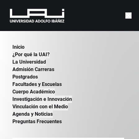
Inicio
¿Por qué la UAI?
La Universidad
Admisión Carreras
Postgrados
Facultades y Escuelas
Cuerpo Académico
Investigación e Innovación
Vinculación con el Medio
Agenda y Noticias
Preguntas Frecuentes
Curso
Legal Design Thinking
Transforma servicios e información legal compleja