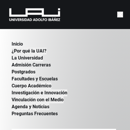
Inicio
¿Por qué la UAI?
La Universidad
Admisión Carreras
Postgrados
Facultades y Escuelas
Cuerpo Académico
Investigación e Innovación
Vinculación con el Medio
Agenda y Noticias
Preguntas Frecuentes
Curso
Introducción al UX/UI
para conectar