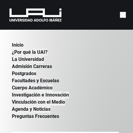
Inicio
¿Por qué la UAI?
La Universidad
Admisión Carreras
Postgrados
Facultades y Escuelas
Cuerpo Académico
Investigación e Innovación
Vinculación con el Medio
Agenda y Noticias
Preguntas Frecuentes
Curso
Diseño digital y
Fabricación