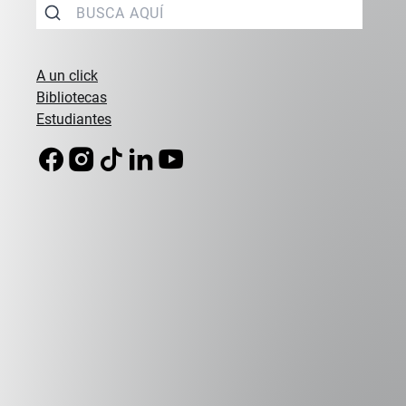
Master en Innovación
Postgrados de tercer ciclo en Objetos Comunicantes
de la Ecole Nationale Superieure des Arts Decoratifs
A un click
de Paris.
Bibliotecas
Postgrados de tercer ciclo en Diseño Concepción
Estudiantes
Innovación y Prospectiva de la Ecole Nationale
Superieure des Arts Decoratifs de Paris.
Diseñador Industrial Universidad de Chile.
Profesor de la Universidad Adolfo Ibáñez en
Pregrado y en el Magíster en Innovación y
Diseño.
Profesor de la Universidad Adolfo Ibáñez en
Pregrado y en el Magíster en Innovación y
Diseño. Después de obtener el título de
diseñador en la Universidad de Chile, funda