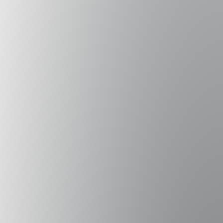
junto a arquitectos de la misma facultad
57studio.com. El 2004 viaja a Francia para
trabajar en diseño y arquitectura interior. En
el 2008 se convierte en investigador del
EnsadLab, primero trabajando en objetos
comunicantes y luego el grupo de diseño,
innovación y futuro. Su enfoque hacia el
diseño está regido por la curiosidad, el
conocimiento de la tecnología, los
materiales y un gran parte de
experimentación manual para la creación de
objetos de uso cotidiano. Investigador de
CIGIDEN, Centro de Investigación para la
Gestión Integrada del Riesgo de Desastres.
Es actualmente consultor independiente de
proyectos de diseño y ha dictado cursos en