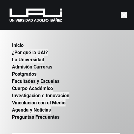
Juan
Cristóbal Karich
Inicio
Master en Innovación
¿Por qué la UAI?
Instructor
La Universidad
Admisión Carreras
ESCUELA DE DISEÑO
Postgrados
CHILE
Facultades y Escuelas
Cuerpo Académico
Stgo, D, 226
Investigación e Innovación
Email
:
juan.karich@uai.cl
Vinculación con el Medio
Agenda y Noticias
Preguntas Frecuentes
Juan
Cristóbal Karich
Master en Innovación