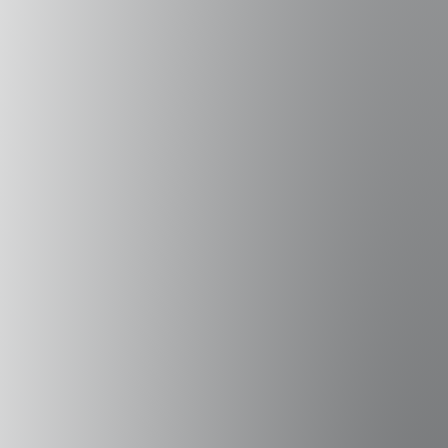
la École Nationale Superieure des Arts
Decoratifs de Paris, en la Universidad
Andrés Bello y en la Escuela de Diseño de la
Universidad Catolica.
Campus Peñalolén