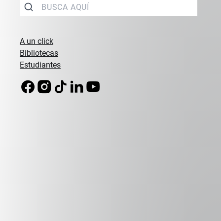
A un click
Bibliotecas
Estudiantes