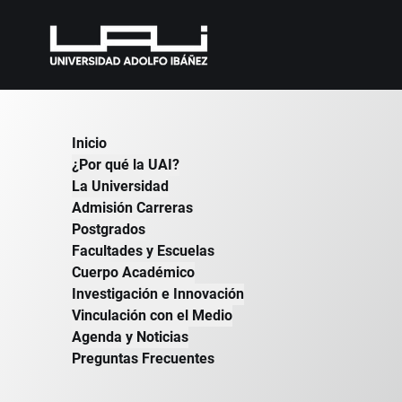
Jornada de Invierno: 
el Plan Estratégico 2
Inicio
¿Por qué la UAI?
INGENIERIA-Y-CIENCIAS | PUBLICADO 
La Universidad
Admisión Carreras
Durante el encuentro los asistentes pudieron
Postgrados
Facultades y Escuelas
Cuerpo Académico
Investigación e Innovación
Vinculación con el Medio
Agenda y Noticias
Preguntas Frecuentes