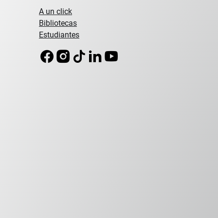
A un click
Bibliotecas
Estudiantes