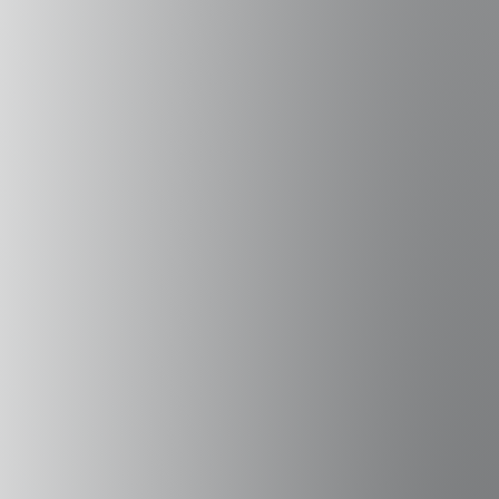
solicitado acceso a datos administrativos para
evaluar políticas públicas, y distintos estudios sobre
la gestión de gobierno han respaldado la necesidad
de contar con un sistema de datos integrados para
estos fines. Aunque ya existen avances como
RIS
Investigación
del Ministerio de Desarrollo Social de
Chile, los proyectos
REP
y
RUE
del Instituto Nacional
de Estadísticas, y el
Repositorio de Datos sobre
Malnutrición Infantil
realizado por la Universidad
Adolfo Ibáñez con el Ministerio de Salud de Chile,
hoy existe un contexto favorable para implementar
una IDI en Chile. Este contexto se ve favorecido por
el desarrollo de temas como la Ley de
Transformación Digital, la Ley de Protección de
Datos Personales, la Agencia para la Calidad de las
Políticas Públicas y la Productividad, y el proyecto de