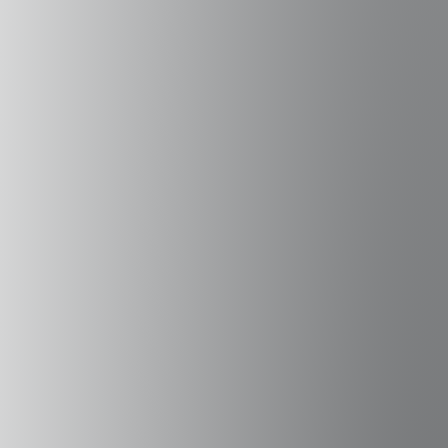
“
Seguiremos trabajando como red de
redes para fortalecer la filantropía en Latinoamérica y el
Caribe, g
enerando conocimiento desde nuestras acciones
y compartiéndolo,
b
uscando y promoviendo alianzas entre
los sectores público, privado y la sociedad civil,
y
contribuyendo a encontrar soluciones sostenibles para los