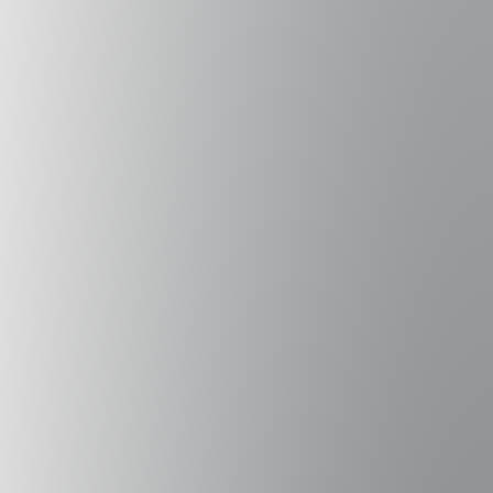
Guía
de
Colaboraciones entre
la Inversión Social Privada y la
Gestión Pública
GIFE
Fundación Merced
Querétaro
,
Fundación Minera Los Pelambres
,