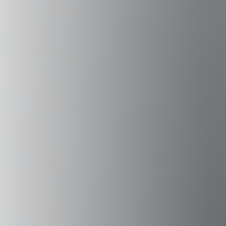
grandes desafíos de la humanidad y el planeta.
”
aquí.
acá
acá
.
Campus Peñalolén
Diagonal Las Torres 2640, Peñalolén
(56 2) 2331 1000
Campus Viña del Mar
Padre Hurtado 750, Viña del Mar
(56 32) 250 3500