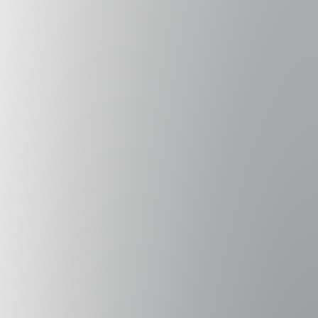
Directora
de CEFIS
C.S.
Mott
Foundation