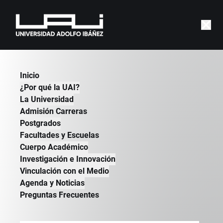
Cefis UAI participa en el
Inicio
"Foro de los Países de
¿Por qué la UAI?
América Latina y el Caribe
La Universidad
Admisión Carreras
por el Desarrollo Sostenible"
Postgrados
GOBIERNO | PUBLICADO EL 2 DE MAYO DE
Facultades y Escuelas
2024
Cuerpo Académico
Investigación e Innovación
Vinculación con el Medio
Agenda y Noticias
Preguntas Frecuentes