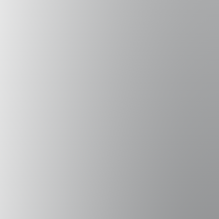
“tiene proyectos
interesantes en ciencia de datos para promover la
transparencia del gobierno, que podríamos aplicar en
Chile”
“El objetivo de
la investigación es evaluar la posibilidad de adaptar el
sistema a la cámara de diputados de Chile. Trabajaremos
en conjunto con Diego Cavalcanti Cunha, analista
legislativo y Paulo Henrique Araújo, magíster en
computación y gerente de proyectos, ambos de Lab
Hacker”
“la confianza del público en sus parlamentarios está en
niveles históricamente bajos. Esperamos que nuestros