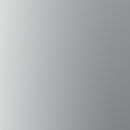
análisis permitan transparentar la labor parlamentaria y
aumentar la confianza de la ciudadanía en sus
representantes”
“El intercambio de
conocimientos es la herramienta más potente que
tenemos para potenciar la ciencia de datos en el sector
público”
“la
universidad siempre busca fortalecer las relaciones
internacionales entre centros educacionales y de
investigación, por lo que nuestra participación en esta
pasantía tiene el potencial de ser muy provechoso para la
UAI”