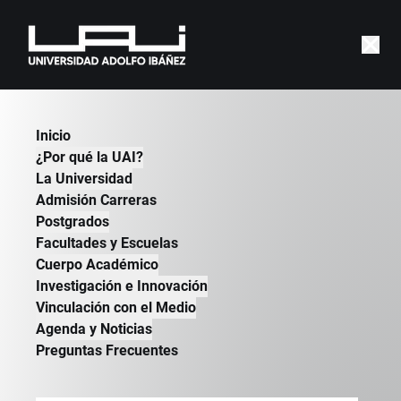
Director de investigación
Inicio
del GobLab realizará
¿Por qué la UAI?
pasantía en Laboratorio de
La Universidad
Admisión Carreras
Innovación de la Cámara de
Postgrados
Diputados de Brasil
Facultades y Escuelas
Cuerpo Académico
GOBIERNO | PUBLICADO EL 11 DE JUNIO
Investigación e Innovación
DE 2018
Vinculación con el Medio
Agenda y Noticias
Preguntas Frecuentes