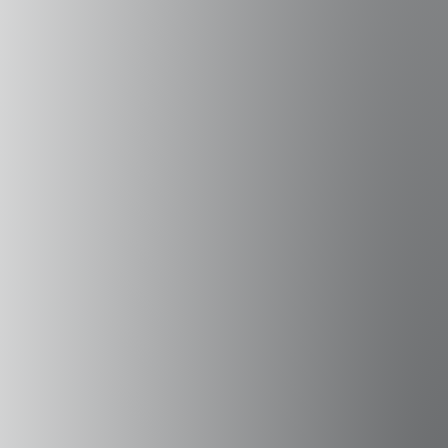
Campus Peñalolén
Diagonal Las Torres 2640, Peñalolén
(56 2) 2331 1000
Campus Viña del Mar
Padre Hurtado 750, Viña del Mar
(56 32) 250 3500
Sede Errázuriz
Av. Presidente Errázuriz 3485, Las Condes
(56 2) 2331 1000
Sede Vitacura
Alumni UAI