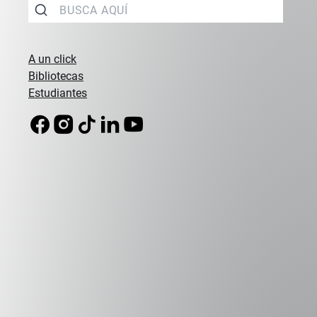
A un click
Bibliotecas
Estudiantes
GobLab UAI
Red
de Labs de Innovación Pública
Lab Hacker