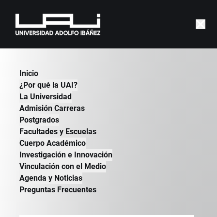
¿Está preparada la justicia
Inicio
para el uso de la inteligencia
¿Por qué la UAI?
artificial?
La Universidad
Admisión Carreras
DERECHO | PUBLICADO EL 10 DE ABRIL DE
Postgrados
2024
Facultades y Escuelas
Cuerpo Académico
Investigación e Innovación
Vinculación con el Medio
Agenda y Noticias
Preguntas Frecuentes