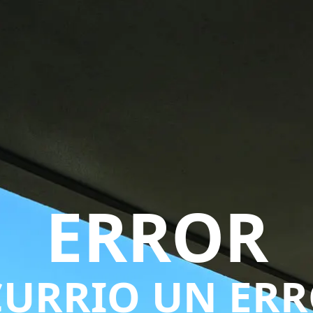
ERROR
URRIO UN ER