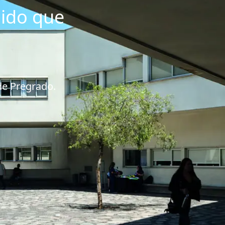
nido que
de Pregrado.