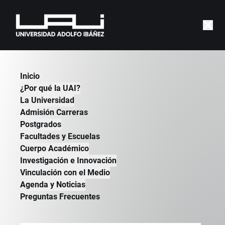
Académicos de Derecho
Inicio
UAI participan en congreso
¿Por qué la UAI?
mundial de filosofía del
La Universidad
Admisión Carreras
derecho en Estambul
Postgrados
DERECHO | PUBLICADO EL 6 DE JULIO DE
Facultades y Escuelas
2026
Cuerpo Académico
Investigación e Innovación
Vinculación con el Medio
Agenda y Noticias
Preguntas Frecuentes