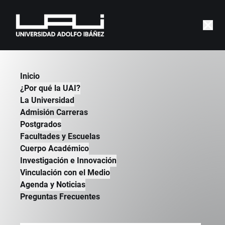
Manual de lineamientos
Inicio
para intervenciones
¿Por qué la UAI?
psicológicas por chat en
La Universidad
Admisión Carreras
contexto de crisis a raíz de
Postgrados
la COVID-19.
Facultades y Escuelas
Cuerpo Académico
| GOBLAB | 2022
Investigación e Innovación
Vinculación con el Medio
Agenda y Noticias
Preguntas Frecuentes