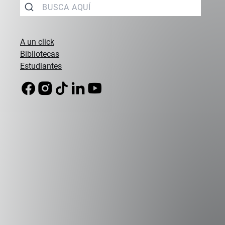
A un click
Bibliotecas
Estudiantes
Campus Peñalolén
Diagonal Las Torres 2640, Peñalolén
(56 2) 2331 1000
Campus Viña del Mar
Padre Hurtado 750, Viña del Mar
(56 32) 250 3500
Sede Errázuriz
Av. Presidente Errázuriz 3485, Las Condes
(56 2) 2331 1000
Sede Vitacura
Alumni UAI
Canal de Integridad