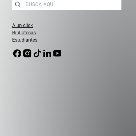
Campus Peñalolén
Diagonal Las Torres 2640, Peñalolén
A un click
(56 2) 2331 1000
Bibliotecas
Estudiantes
Campus Viña del Mar
Padre Hurtado 750, Viña del Mar
(56 32) 250 3500
Sede Errázuriz
Av. Presidente Errázuriz 3485, Las Condes
(56 2) 2331 1000
Sede Vitacura
Alumni UAI
Canal de Integridad
Av. Santa María 5870, Vitacura
Certificados Académicos
(56 2) 2331 1000
RRII
UAI Store
Términos y Condiciones
Trabaja en la UAI