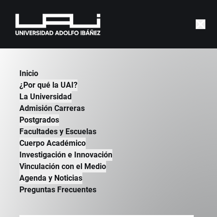
Developmental Losses in
Inicio
Young Children from
¿Por qué la UAI?
Preprimary Program
La Universidad
Admisión Carreras
Closures during the
Postgrados
COVID‑19 Pandemic
Facultades y Escuelas
Cuerpo Académico
ALEJANDRA ABUFHELE | ESCUELA DE
Investigación e Innovación
GOBIERNO | 2024
Vinculación con el Medio
Agenda y Noticias
Preguntas Frecuentes