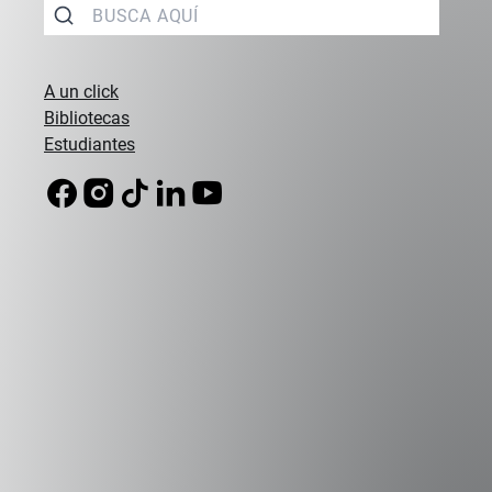
A un click
Bibliotecas
Estudiantes
Campus Peñalolén
Diagonal Las Torres 2640, Peñalolén
(56 2) 2331 1000
Campus Viña del Mar
Padre Hurtado 750, Viña del Mar
(56 32) 250 3500
Sede Errázuriz
Av. Presidente Errázuriz 3485, Las Condes
(56 2) 2331 1000