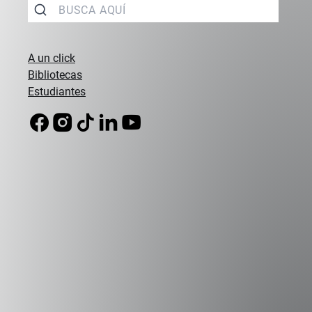
A un click
Bibliotecas
Estudiantes
Campus Peñalolén
Diagonal Las Torres 2640, Peñalolén
(56 2) 2331 1000
Campus Viña del Mar
Padre Hurtado 750, Viña del Mar
(56 32) 250 3500
Sede Errázuriz
Av. Presidente Errázuriz 3485, Las Condes
(56 2) 2331 1000
Sede Vitacura
Alumni UAI
Canal de Integridad
Av. Santa María 5870, Vitacura