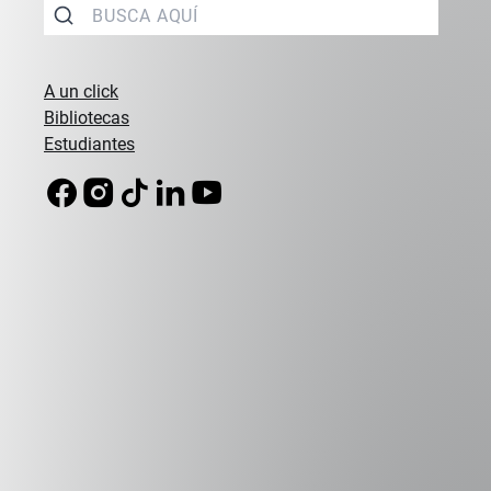
Hora de inicio:
18:00 h
Ubicación:
Vía Zoom // Online.
A un click
Bibliotecas
Organiza:
Facultad de Derecho
Estudiantes
Tipo de evento:
Charla
Nombre
Apellido