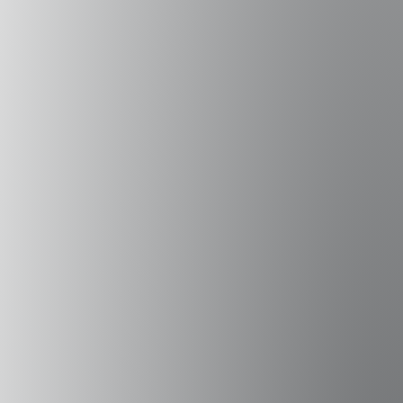
INSCRIBIRSE
Campus Peñalolén
Diagonal Las Torres 2640, Peñalolén
(56 2) 2331 1000