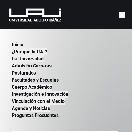
Inicio
¿Por qué la UAI?
La Universidad
Inscripción abierta
Admisión Carreras
Reserva tu cupo para la
Postgrados
Facultades y Escuelas
charla
Cuerpo Académico
Completa el formulario y te enviaremos los
Investigación e Innovación
detalles de conexión antes del evento.
Vinculación con el Medio
Charla:
Charla informativa Diplomado en
Agenda y Noticias
Preguntas Frecuentes
Derecho de Sociedades
Fecha:
miércoles 10 de junio de 2026