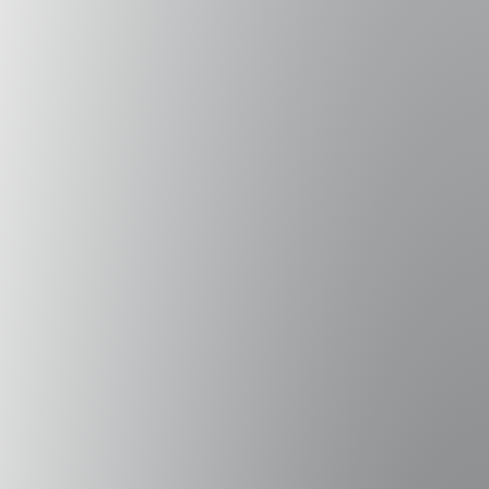
Email
Teléfono
Me gustaría recibir comunicaciones con oferta
académica.
Sí
No
Me gustaría recibir comunicaciones con noticias y
charlas.
Sí
No
Guardar mis datos para la próxima vez.