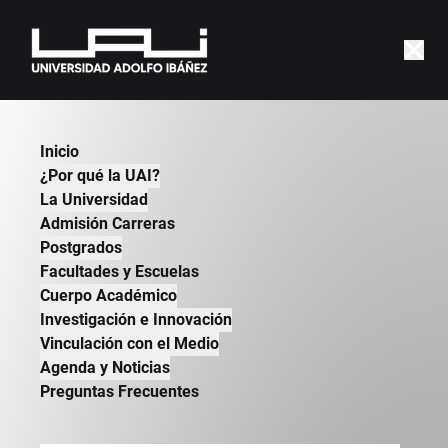
Inicio
¿Por qué la UAI?
Cristóbal
Bellolio
La Universidad
PhD in Political Philosophy
Admisión Carreras
Tinker Visiting Professor, Universidad de
Postgrados
Chicago
Facultades y Escuelas
Cuerpo Académico
PhD in Political Philosophy, University College
Investigación e Innovación
London, Reino Unido, 2017.
Vinculación con el Medio
Master of Arts in Legal and Political Theory,
Agenda y Noticias
University College London, Reino Unido, 2011.
Preguntas Frecuentes
Abogado, Pontificia Universidad Católica de
Chile, 2007.