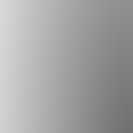
Campus Peñalolén
Diagonal Las Torres 2640, Peñalolén
(56 2) 2331 1000
Campus Viña del Mar
Padre Hurtado 750, Viña del Mar
(56 32) 250 3500
Sede Errázuriz
Av. Presidente Errázuriz 3485, Las Condes
(56 2) 2331 1000
Sede Vitacura
Alumni UAI
Canal de Integridad
Av. Santa María 5870, Vitacura
Certificados Académicos
(56 2) 2331 1000
RRII
UAI Store
Términos y Condiciones