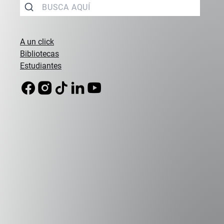
Licenciado en Ciencia Política, Pontificia
Universidad Católica de Chile, 2005.
Su área de investigación es la teoría
A un click
política, particularmente en torno a la
Bibliotecas
tradición liberal y su relación con la
Estudiantes
ciencia, la religión, el populismo,...
Saber +