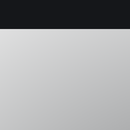
icardo
Lillo
or of Juridical Science (S.J.D)
ector Laboratorio de Justicia Centrada en las Personas
octor of Juridical Science (S.J.D), University of California Los
octor en Derecho, Universidad Diego Portales, Chile (2020).
aster of Laws (LL.M) in Public Interest Law and Policy, Univers
nidos (2014).
icenciado en Ciencias Jurídicas y Sociales de la Universidad Di
rofesor Ricardo Lillo se incorporó a la Facultad de Derecho de la