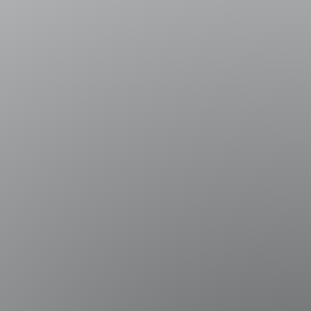
tacura
Alumni UAI
Canal de Integridad
a María 5870, Vitacura
Certificados Académicos