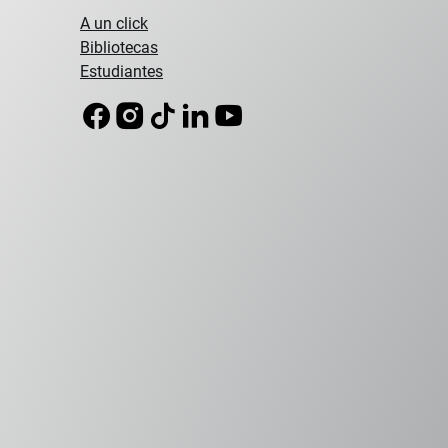
A un click
Bibliotecas
Estudiantes
Campus Peñalolén
Campus Viña del
Diagonal Las Torres 2640, Peñalolén
Padre Hurtado 750, 