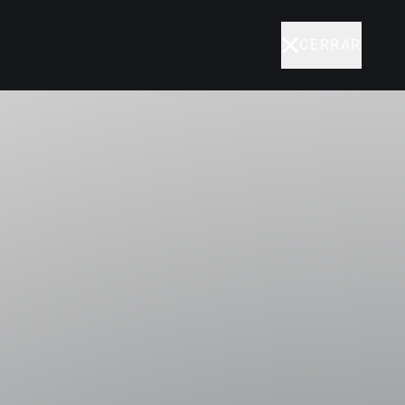
BUSCA AQUÍ
MENÚ
CERRAR
 Angeles (UCLA), Estados Unidos (2020).
ity of California Los Angeles (UCLA), Estados
ego Portales.
 Universidad Adol...
Saber +