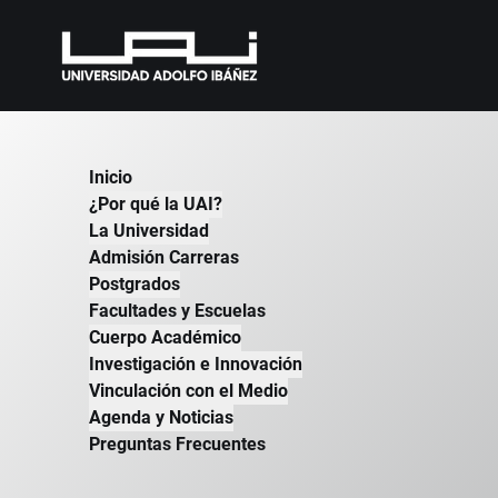
R
Inicio
Doct
¿Por qué la UAI?
Dir
La Universidad
D
Admisión Carreras
Postgrados
D
Facultades y Escuelas
M
Cuerpo Académico
U
Investigación e Innovación
Vinculación con el Medio
L
Agenda y Noticias
El p
Preguntas Frecuentes