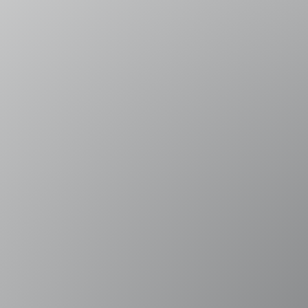
 Mar
Sede Errázuriz
Sede Vi
Viña del Mar
Av. Presidente Errázuriz 3485, Las Condes
Av. Sant