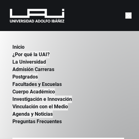
Inicio
¿Por qué la UAI?
Mary
Mac Millan
La Universidad
Doctora en Literatura
Admisión Carreras
Postgrados
Doctora en Filosofía y Letras, Universidad
Facultades y Escuelas
Albert Ludwig de Friburgo, Alemania, 2003.
Cuerpo Académico
Licenciada en Lengua y Literatura
Investigación e Innovación
Hispanoamerican, Pontificia Universidad
Vinculación con el Medio
Católica de Valparaíso, Chile.
Agenda y Noticias
Licenciada en Lengua y Literatura
Preguntas Frecuentes
Hispanoamericana por la Universidad
Católica de Valparaíso, Profesora de