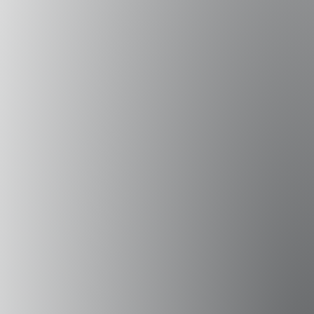
Campus Peñalolén
Diagonal Las Torres 2640, Peñalolén
(56 2) 2331 1000
Campus Viña del Mar
Padre Hurtado 750, Viña del Mar
(56 32) 250 3500
Sede Errázuriz
Av. Presidente Errázuriz 3485, Las Condes
(56 2) 2331 1000
Sede Vitacura
Alumni UAI
Canal de Integridad
Av. Santa María 5870, Vitacura
Certificados Académicos
(56 2) 2331 1000
RRII
UAI Store
Términos y Condiciones
Trabaja en la UAI