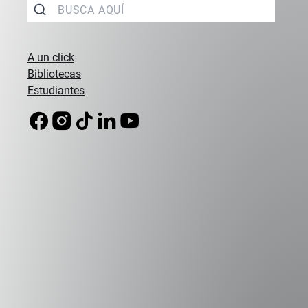
Estado y Doctora en Filosofía y Letras
por la Universidad Albert Ludwig de
Friburgo, Alemania. Su doctorado se
A un click
realizó con el apoyo de la Fundación
Bibliotecas
Konrad Adenauer (1999-2003...
Estudiantes
Saber +