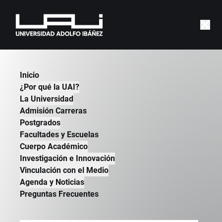
Inicio
¿Por qué la UAI?
Gonzalo
Serrano
La Universidad
Doctor en Historia
Admisión Carreras
Postgrados
Doctor en Historia, Pontificia Universidad
Facultades y Escuelas
Católica de Valparaíso, Chile, 2012.
Cuerpo Académico
Magíster en Historia, Pontificia Universidad
Investigación e Innovación
Católica de Valparaíso.
Vinculación con el Medio
Licenciado en Humanidades, Ciencias de la
Agenda y Noticias
Comunicación y Ciencias de la Educación,
Preguntas Frecuentes
Universidad Adolfo Ibáñez.
Periodista y Profesor, Universidad Adolfo
Ibáñez.