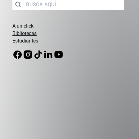
...
Saber +
A un click
Bibliotecas
Estudiantes
Campus Peñalolén
Diagonal Las Torres 2640, Peñalolén
(56 2) 2331 1000