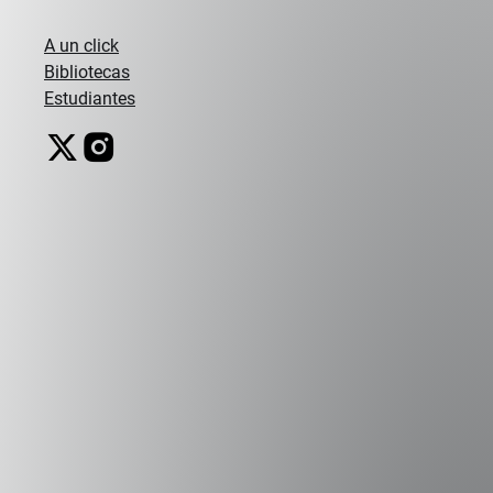
Nuestra
Historia
A un click
Bibliotecas
Estudiantes
Campus Peñalolén
Diagonal Las Torres 2640, Peñalolén
(56 2) 2331 1000
Campus Viña del Mar
Padre Hurtado 750, Viña del Mar.