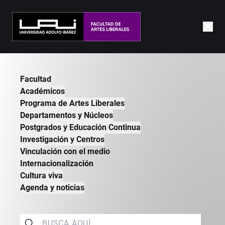
Bibliografía
Primer
Facultad
Semestre
Académicos
Programa de Artes Liberales
Departamentos y Núcleos
Postgrados y Educación Continua
La República
Investigación y Centros
Platón
T
Vinculación con el medio
Internacionalización
VER RESEÑA
Cultura viva
Agenda y noticias
Política